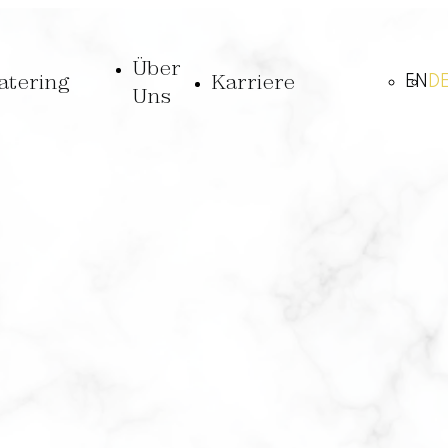
Über
atering
Karriere
EN
D
Uns